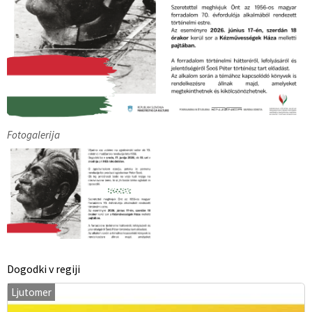
Fotogalerija
Dogodki v regiji
Ljutomer