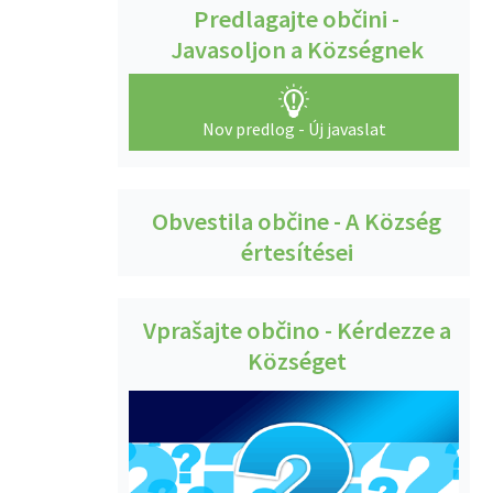
Predlagajte občini -
Javasoljon a Községnek
Nov predlog - Új javaslat
Obvestila občine - A Község
értesítései
Vprašajte občino - Kérdezze a
Községet