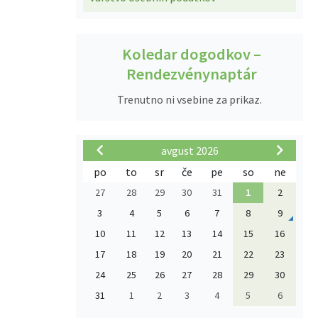
Koledar dogodkov –
Rendezvénynaptár
Trenutno ni vsebine za prikaz.
avgust 2026
po
to
sr
če
pe
so
ne
27
28
29
30
31
1
2
3
4
5
6
7
8
9
10
11
12
13
14
15
16
17
18
19
20
21
22
23
24
25
26
27
28
29
30
31
1
2
3
4
5
6