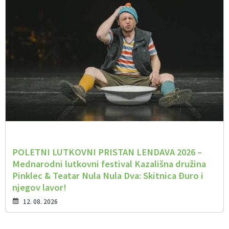
POLETNI LUTKOVNI PRISTAN LENDAVA 2026 –
Mednarodni lutkovni festival Kazališna družina
Pinklec & Teatar Nula Nula Dva: Skitnica Đuro i
njegov lavor!
12. 08. 2026