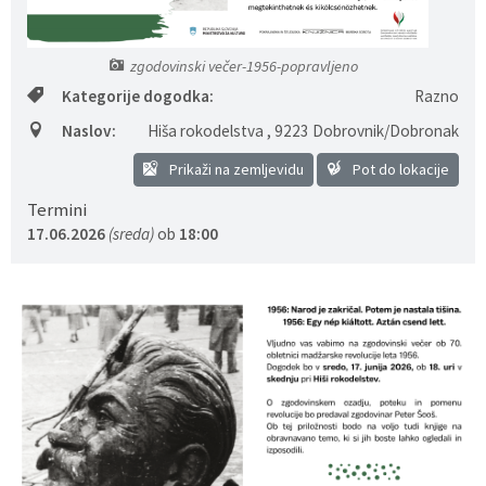
Predpisi - Előírások
zgodovinski večer-1956-popravljeno
Občinski časopis - Községi lap
Kategorije dogodka:
Razno
Naslov:
Hiša rokodelstva
,
9223 Dobrovnik/Dobronak
Proračun - Költségvetés
Prikaži na zemljevidu
Pot do lokacije
Lokalne volitve
Termini
17.06.2026
(sreda)
ob
18:00