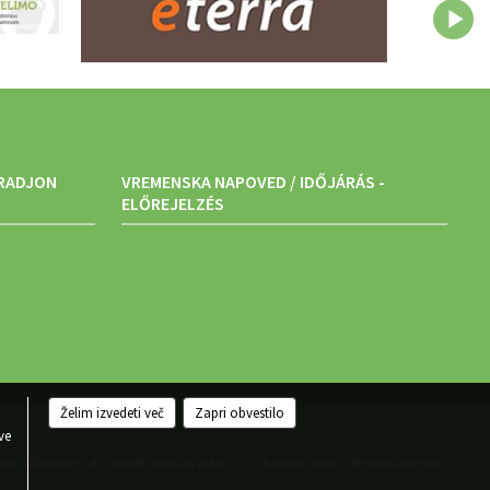
ARADJON
VREMENSKA NAPOVED / IDŐJÁRÁS -
ELŐREJELZÉS
Želim izvedeti več
Zapri obvestilo
.
ve
tika piškotkov / A cookiek szabályzata
Kazalo strani / Weboldal index
|