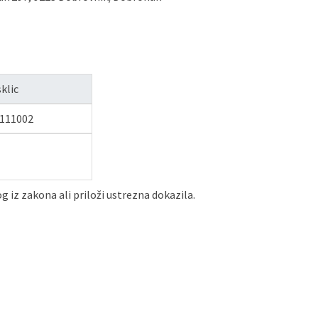
klic
7111002
 iz zakona ali priloži ustrezna dokazila.