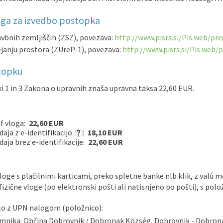
ga za izvedbo postopka
vbnih zemljiščih (ZSZ), povezava:
http://www.pisrs.si/Pis.web/p
janju prostora (ZUreP-1), povezava:
http://www.pisrs.si/Pis.web
stopku
lki 1 in 3 Zakona o upravnih znaša upravna taksa 22,60 EUR.
f vloga:
22,60 EUR
aja z e-identifikacijo
:
18,10 EUR
aja brez e-identifikacije:
22,60 EUR
loge s plačilnimi karticami, preko spletne banke nlb klik, z valú 
fizične vloge (po elektronski pošti ali natisnjeno po pošti), s polo
ilo z UPN nalogom (položnico):
emnika: Občina Dobrovnik / Dobronak Község, Dobrovnik - Dobron