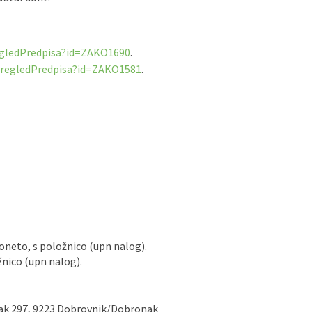
regledPredpisa?id=ZAKO1690
.
/pregledPredpisa?id=ZAKO1581
.
moneto, s položnico (upn nalog).
žnico (upn nalog).
ak 297, 9223 Dobrovnik/Dobronak