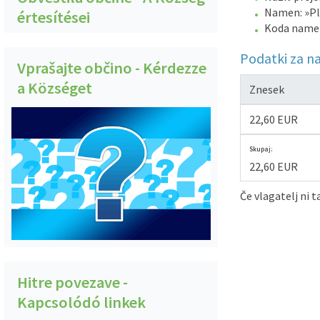
Namen: »Pl
értesítései
Koda name
Podatki za n
Vprašajte občino - Kérdezze
a Községet
Znesek
22,60 EUR
Skupaj:
22,60 EUR
Če vlagatelj ni 
Hitre povezave -
Kapcsolódó linkek