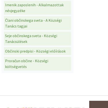
Imenik zaposlenih - Alkalmazottak
névjegyzéke
Člani občinskega sveta - A Községi
Tanács tagjai
Seje občinskega sveta - Községi
Tanácsülések
Občinski predpisi - Községi előírások
Proračun občine - Községi
költségvetés