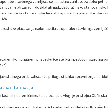
uporabo stavbnega zemljišča se na lastno zahtevo za dobo pet le
stanovanje ali zgradil, dozidal ali nadzidal družinsko stanovanjsko hi
ma družinske stanovanjske hiše ali neposredno plačal stroške za 
išča.
prostitve plačevanja nadomestila za uporabo stavbnega zemljišča
ačanem komunalnem prispevku (če ste bili investitor) oziroma pog
ekt).
ijavi stalnega prebivališča (to prilogo si lahko upravni organ pri
datne informacije
i lastnik nepremičnine. Za odločanje o vlogi je pristojna Občinska
ek tulajdonosa nyujthatja be. A kérelemről az illetékes Kozségi Hi