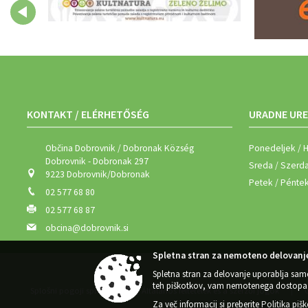
KONTAKT / ELÉRHETŐSÉG
URADNE URE
Občina Dobrovnik / Dobronak Község
Ponedeljek / H
Dobrovnik - Dobronak 297
Sreda / Szerda
9223 Dobrovnik/Dobronak
Petek / Péntek
02 577 68 80
02 577 68 87
obcina@dobrovnik.si
Spletna stran za nemoteno delovanje
Spletna stran za delovanje uporablja sam
teh piškotkov, vam nemotenega dostopa 
Splošni pogoji spletne strani / Általános feltételek és a szerzői jogok
|
Za več informacij si preberite
Politika piš