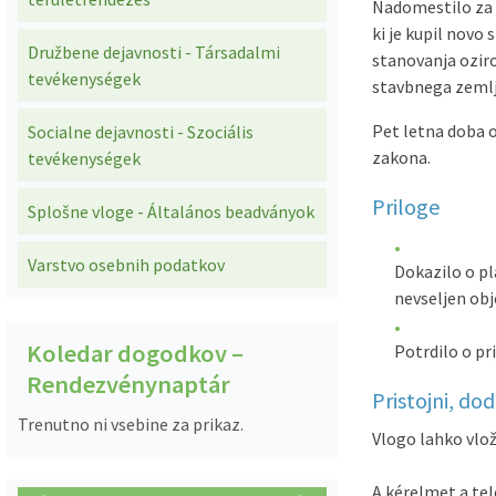
Nadomestilo za 
Predpisi - Előírások
ki je kupil novo 
Družbene dejavnosti - Társadalmi
stanovanja oziro
tevékenységek
stavbnega zemlj
Občinski časopis - Községi lap
Pet letna doba o
Socialne dejavnosti - Szociális
Proračun - Költségvetés
zakona.
tevékenységek
Lokalne volitve
Priloge
Splošne vloge - Általános beadványok
Varstvo osebnih podatkov
Dokazilo o pl
nevseljen obj
Koledar dogodkov –
Potrdilo o pr
Rendezvénynaptár
Pristojni, do
Trenutno ni vsebine za prikaz.
Vlogo lahko vlož
A kérelmet a tel