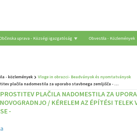
Občinska uprava - Községi igazgatóság
Obvestila - Közlemények
ila - közlemények
Vloge in obrazci- Beadványok és nyomtatványok
ila za uporabo stavbnega zemljišča - zaradi vselitve v novogradnjo / Kérelem az építési telek visszatérítés fizetésének alóli egyéves mentesítése -
OPROSTITEV PLAČILA NADOMESTILA ZA UPORA
 NOVOGRADNJO / KÉRELEM AZ ÉPÍTÉSI TELEK 
SE -
ka