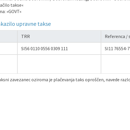
ačilo takse«
na: »GOVT«
akazilo upravne takse
TRR
Referenca / s
SI56 0110 0556 0309 111
SI11 76554-
taksni zavezanec oziroma je plačevanja taks oproščen, navede razlog