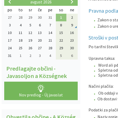
avgust 2026
po
to
sr
če
pe
so
ne
Pravna podla
27
28
29
30
31
1
2
Zakon o sta
3
4
5
6
7
8
9
Zakon o ure
10
11
12
13
14
15
16
Stroški v po
17
18
19
20
21
22
23
Po tarifni števi
24
25
26
27
28
29
30
31
1
2
3
4
5
6
Upravna taksa:
Word ali pd
Predlagajte občini -
Spletna odd
Javasoljon a Községnek
Spletna odd
Načini plačila:
Ob oddaji v
Nov predlog - Új javaslat
Ob dostavi 
Podatki za plač
Obvestila občine - A Község
Naziv prej