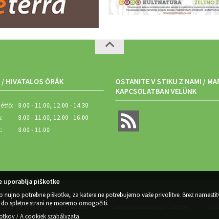
 / HIVATALOS ÓRÁK
OSTANITE V STIKU Z NAMI / M
KAPCSOLATBAN VELÜNK
étfő:
8.00 - 11.00, 12.00 - 14.30
:
8.00 - 11.00, 12.00 - 16.00
:
8.00 - 11.00
 uporablja piškotke
Zasnova, izvedba in vzdrževanje / Megtervezés, végrehajtás és karbantartás: Sigmateh d.o.o
o nujno potrebne piškotke, za katere ne potrebujemo vaše privolitve. Brez namestit
do spletne strani ne moremo omogočiti.
Center za varstvo osebnih podatkov
Izjava o dostopnosti (ZDSMA)
Poli
|
|
kotkov / A cookiek szabályzata
.