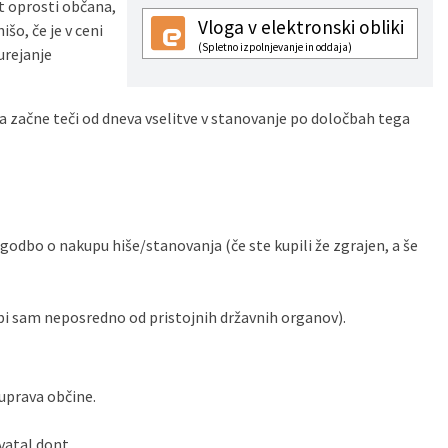
t oprosti občana,
Vloga v elektronski obliki
šo, če je v ceni
(Spletno izpolnjevanje in oddaja)
urejanje
 začne teči od dneva vselitve v stanovanje po določbah tega
odbo o nakupu hiše/stanovanja (če ste kupili že zgrajen, a še
dobi sam neposredno od pristojnih državnih organov).
 uprava občine.
vatal dont.