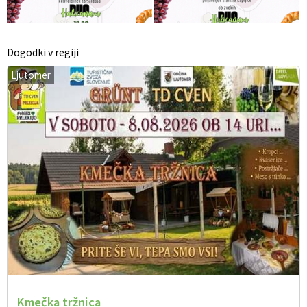
Dogodki v regiji
Ljutomer
Kmečka tržnica