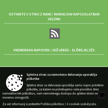
OSTANITE V STIKU Z NAMI / MARADJON KAPCSOLATBAN
VELÜNK
VREMENSKA NAPOVED / IDŐJÁRÁS - ELŐREJELZÉS
Zasnova, izvedba in vzdrževanje / Megtervezés, végrehajtás és karbantartás: Sigmateh
Spletna stran za nemoteno delovanje uporablja
d.o.o.
piškotke
Splošni pogoji spletne strani / Általános feltételek és a szerzői jogok
|
Spletna stran za delovanje uporablja samo nujno potrebne
piškotke, za katere ne potrebujemo vaše privolitve. Brez
Center za varstvo osebnih podatkov
Izjava o dostopnosti (ZDSMA)
|
|
namestitve teh piškotkov, vam nemotenega dostopa do spletne strani ne
Politika piškotkov / A cookiek szabályzata
|
moremo omogočiti.
Kazalo strani / Weboldal index
Za več informacij si preberite
Politika piškotkov / A cookiek szabályzata
.