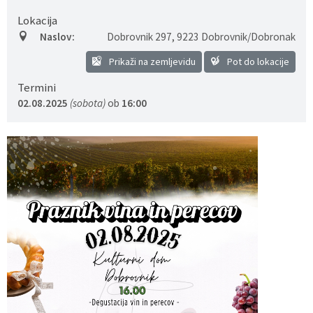
Lokacija
Predpisi - Előírások
Naslov:
Dobrovnik 297
,
9223 Dobrovnik/Dobronak
Občinski časopis - Községi lap
Prikaži na zemljevidu
Pot do lokacije
Termini
Proračun - Költségvetés
02.08.2025
(sobota)
ob
16:00
Lokalne volitve