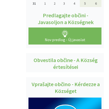
31
1
2
3
4
5
6
Predlagajte občini -
Javasoljon a Községnek
Nov predlog - Új javaslat
Obvestila občine - A Község
értesítései
Vprašajte občino - Kérdezze a
Községet