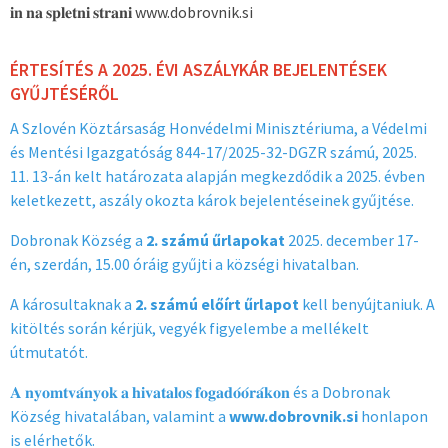
𝐢𝐧 𝐧𝐚 𝐬𝐩𝐥𝐞𝐭𝐧𝐢 𝐬𝐭𝐫𝐚𝐧𝐢
www.dobrovnik.si
ÉRTESÍTÉS A 2025. ÉVI ASZÁLYKÁR BEJELENTÉSEK
GYŰJTÉSÉRŐL
A Szlovén Köztársaság Honvédelmi Minisztériuma, a Védelmi
és Mentési Igazgatóság 844-17/2025-32-DGZR számú, 2025.
11. 13-án kelt határozata alapján megkezdődik a 2025. évben
keletkezett, aszály okozta károk bejelentéseinek gyűjtése.
Dobronak Község a
2. számú űrlapokat
2025. december 17-
én, szerdán, 15.00 óráig gyűjti a községi hivatalban.
A károsultaknak a
2. számú előírt űrlapot
kell benyújtaniuk. A
kitöltés során kérjük, vegyék figyelembe a mellékelt
útmutatót.
𝐀 𝐧𝐲𝐨𝐦𝐭𝐯𝐚́𝐧𝐲𝐨𝐤 𝐚 𝐡𝐢𝐯𝐚𝐭𝐚𝐥𝐨𝐬 𝐟𝐨𝐠𝐚𝐝𝐨́𝐨́𝐫𝐚́𝐤𝐨𝐧 és a Dobronak
Község hiva­talában, valamint a
www.dobrovnik.si
honlapon
is elérhetők.