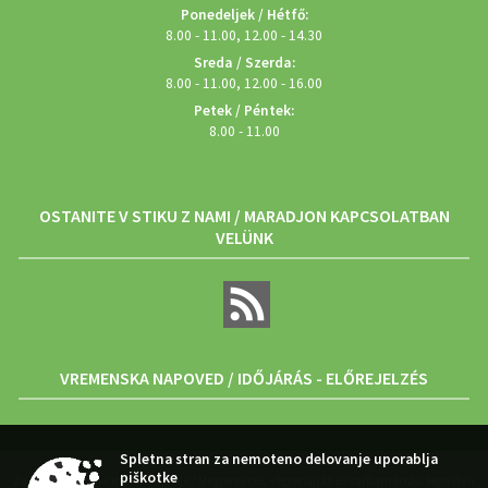
Ponedeljek / Hétfő:
8.00 - 11.00, 12.00 - 14.30
Sreda / Szerda:
8.00 - 11.00, 12.00 - 16.00
Petek / Péntek:
8.00 - 11.00
OSTANITE V STIKU Z NAMI / MARADJON KAPCSOLATBAN
VELÜNK
VREMENSKA NAPOVED / IDŐJÁRÁS - ELŐREJELZÉS
Spletna stran za nemoteno delovanje uporablja
piškotke
Zasnova, izvedba in vzdrževanje / Megtervezés, végrehajtás és karbantartás: Sigmateh