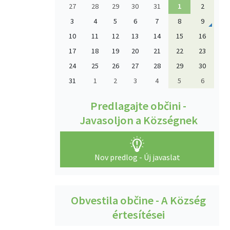
27
28
29
30
31
1
2
3
4
5
6
7
8
9
10
11
12
13
14
15
16
17
18
19
20
21
22
23
24
25
26
27
28
29
30
31
1
2
3
4
5
6
Predlagajte občini -
Javasoljon a Községnek
Nov predlog - Új javaslat
Obvestila občine - A Község
értesítései