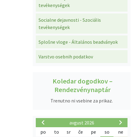
tevékenységek
Socialne dejavnosti - Szociális
tevékenységek
Splošne vloge - Általános beadványok
Varstvo osebnih podatkov
Koledar dogodkov –
Rendezvénynaptár
Trenutno ni vsebine za prikaz.
avgust 2026
po
to
sr
če
pe
so
ne