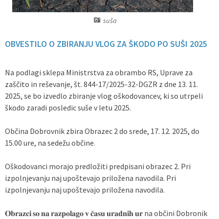
Predpisi - Előírások
suša
Občinski časopis - Községi lap
OBVESTILO O ZBIRANJU VLOG ZA ŠKODO PO SUŠI 2025
Proračun - Költségvetés
Na podlagi sklepa Ministrstva za obrambo RS, Uprave za
zaščito in reševanje, št. 844-17/2025-32-DGZR z dne 13. 11.
Lokalne volitve
2025, se bo izvedlo zbiranje vlog oškodovancev, ki so utrpeli
škodo zaradi posledic suše v letu 2025.
Občina Dobrovnik zbira Obrazec 2 do srede, 17. 12. 2025, do
15.00 ure, na sedežu občine.
Oškodovanci morajo predložiti predpisani obrazec 2. Pri
izpolnjevanju naj upoštevajo priložena navodila. Pri
izpolnjevanju naj upoštevajo priložena navodila.
𝐎𝐛𝐫𝐚𝐳𝐜𝐢 𝐬𝐨 𝐧𝐚 𝐫𝐚𝐳𝐩𝐨𝐥𝐚𝐠𝐨 𝐯 𝐜̌𝐚𝐬𝐮 𝐮𝐫𝐚𝐝𝐧𝐢𝐡 𝐮𝐫 na občini Dobronik