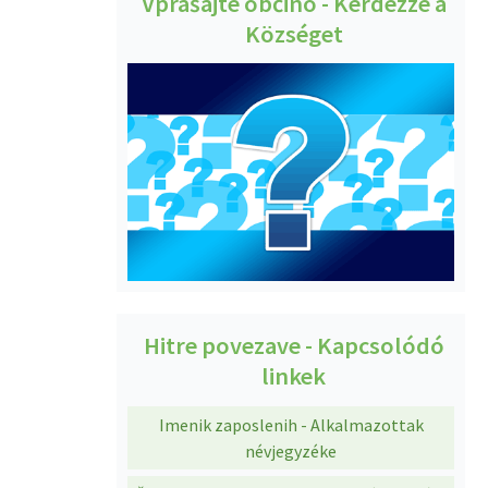
Vprašajte občino - Kérdezze a
Községet
Hitre povezave - Kapcsolódó
linkek
Imenik zaposlenih - Alkalmazottak
névjegyzéke