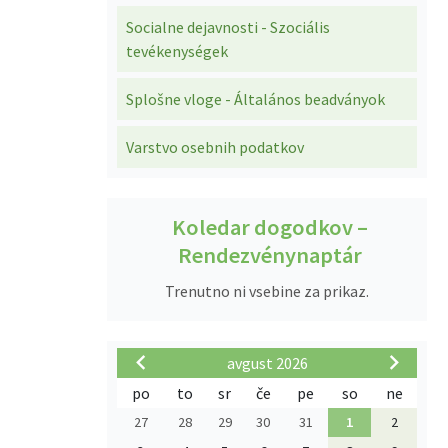
Socialne dejavnosti - Szociális
tevékenységek
Splošne vloge - Általános beadványok
Varstvo osebnih podatkov
Koledar dogodkov –
Rendezvénynaptár
Trenutno ni vsebine za prikaz.
avgust 2026
po
to
sr
če
pe
so
ne
27
28
29
30
31
1
2