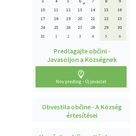
3
4
5
6
7
8
9
10
11
12
13
14
15
16
17
18
19
20
21
22
23
24
25
26
27
28
29
30
31
1
2
3
4
5
6
Predlagajte občini -
Javasoljon a Községnek
Nov predlog - Új javaslat
Obvestila občine - A Község
értesítései