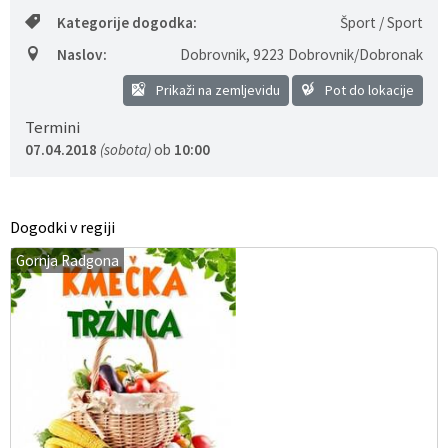
Kategorije dogodka:
Šport / Sport
Predpisi - Előírások
Naslov:
Dobrovnik
,
9223 Dobrovnik/Dobronak
Občinski časopis - Községi lap
Prikaži na zemljevidu
Pot do lokacije
Termini
Proračun - Költségvetés
07.04.2018
(sobota)
ob
10:00
Lokalne volitve
Dogodki v regiji
Gornja Radgona