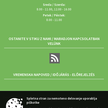
Sreda / Szerda:
8.00 - 11.00, 12.00 - 16.00
Petek / Péntek:
8.00 - 11.00
OSTANITE V STIKU Z NAMI / MARADJON KAPCSOLATBAN
VELÜNK
VREMENSKA NAPOVED / IDŐJÁRÁS - ELŐREJELZÉS
Zasnova, izvedba in vzdrževanje / Megtervezés, végrehajtás és karbantartás: Sigmateh
Spletna stran za nemoteno delovanje uporablja
d.o.o.
piškotke