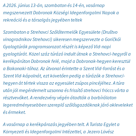
A 2026. június 13-án, szombaton és 14-én, vasárnap
megszervezett Dobronak Községi Idegenforgalmi Napok a
rekreáció és a társalgás jegyében teltek
Szombaton a Strehovci Szőlőtermelők Egyesülete (Društvo
vinogradnikov Strehovci) sikeresen megszervezte a Goričkói
Gyalogtúrák programsorozat részét is képező Vid-napi
gyalogtúrát. Közel száz túrázó indult útnak a Strehovci-hegyről a
kerékpárúton Dobronak felé, majd a Dobronak-hegyen keresztül
a Bakonaki-tóhoz. Az útvonal érintette a Szent Vid-forrást és a
Szent Vid-kápolnát, ezt követően pedig a túrázók a Strehovci-
hegyen át tértek vissza az egyesület zsúpos pincéjéhez. A túra
után jól megérdemelt uzsonna és frissítő strehovci fröccs várta a
résztvevőket. A rendezvény végén átadták a borbírálaton
legeredményesebben szereplő szőlősgazdáknak járó okleveleket
és érmeket.
A vasárnap a kerékpározás jegyében telt. A Turista Egylet a
Környezeti és Idegenforgalmi Intézettel, a Jezero Lövész