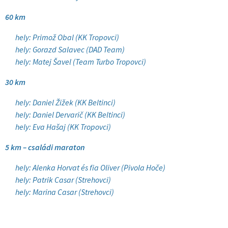
60 km
hely: Primož Obal (KK Tropovci)
hely: Gorazd Salavec (DAD Team)
hely: Matej Šavel (Team Turbo Tropovci)
30 km
hely: Daniel Žižek (KK Beltinci)
hely: Daniel Dervarič (KK Beltinci)
hely: Eva Hašaj (KK Tropovci)
5 km – családi maraton
hely: Alenka Horvat és fia Oliver (Pivola Hoče)
hely: Patrik Casar (Strehovci)
hely: Marina Casar (Strehovci)