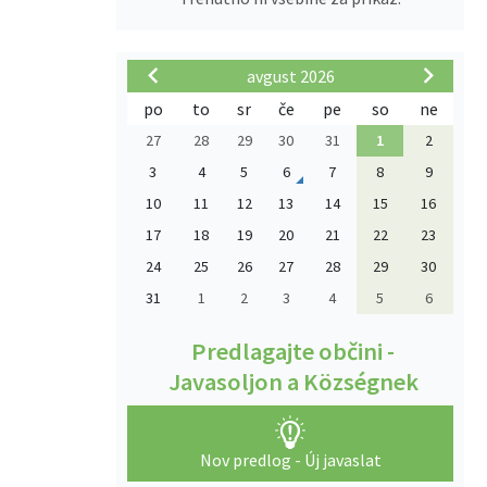
avgust 2026
po
to
sr
če
pe
so
ne
27
28
29
30
31
1
2
3
4
5
6
7
8
9
10
11
12
13
14
15
16
17
18
19
20
21
22
23
24
25
26
27
28
29
30
31
1
2
3
4
5
6
Predlagajte občini -
Javasoljon a Községnek
Nov predlog - Új javaslat