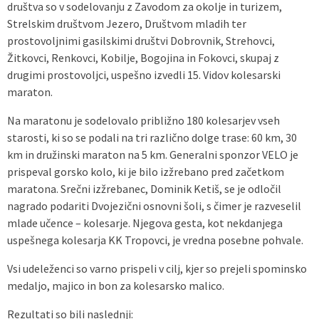
društva so v sodelovanju z Zavodom za okolje in turizem,
Strelskim društvom Jezero, Društvom mladih ter
prostovoljnimi gasilskimi društvi Dobrovnik, Strehovci,
Žitkovci, Renkovci, Kobilje, Bogojina in Fokovci, skupaj z
drugimi prostovoljci, uspešno izvedli 15. Vidov kolesarski
maraton.
Na maratonu je sodelovalo približno 180 kolesarjev vseh
starosti, ki so se podali na tri različno dolge trase: 60 km, 30
km in družinski maraton na 5 km. Generalni sponzor VELO je
prispeval gorsko kolo, ki je bilo izžrebano pred začetkom
maratona. Srečni izžrebanec, Dominik Ketiš, se je odločil
nagrado podariti Dvojezični osnovni šoli, s čimer je razveselil
mlade učence – kolesarje. Njegova gesta, kot nekdanjega
uspešnega kolesarja KK Tropovci, je vredna posebne pohvale.
Vsi udeleženci so varno prispeli v cilj, kjer so prejeli spominsko
medaljo, majico in bon za kolesarsko malico.
Rezultati so bili naslednji: