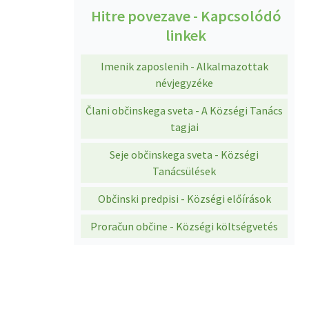
Hitre povezave - Kapcsolódó
linkek
Imenik zaposlenih - Alkalmazottak
névjegyzéke
Člani občinskega sveta - A Községi Tanács
tagjai
Seje občinskega sveta - Községi
Tanácsülések
Občinski predpisi - Községi előírások
Proračun občine - Községi költségvetés