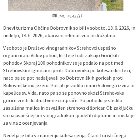
Predpisi - Előírások
IMG_4143 (1)
Občinski časopis - Községi lap
Dnevi turizma Občine Dobrovnik so bili v soboto, 13. 6. 2026, in
nedeljo, 14. 6. 2026, obarvani rekreativno in družabno.
Proračun - Költségvetés
V soboto je Društvo vinogradnikov Strehovci uspešno
organiziralo Vidov pohod, ki šteje tudi v akcijo Goričkih
Lokalne volitve
pohodov. Skoraj 100 pohodnikov se je podalo na pot med
Strehovskimi goricami proti Dobrovniku po kolesarski stezi,
nato pa so pot nadaljevali po Dobrovniških goricah proti
Bukovniškemu jezeru. Pot jih je vodila mimo Vidovega izvira in
kapelice sv. Vida, nato pa so se ponovno skozi Strehovske
gorice vrnili do društvene cimprače. Po pohodu je sledila
zaslužena malica in osvežilen strehovski špricar. Ob zaključku
so najuspešnejšim vinogradnikom podelili diplome in medalje
za vina z ocenjevanja.
Nedelja je bila v znamenju kolesarjenja. Člani Turističnega