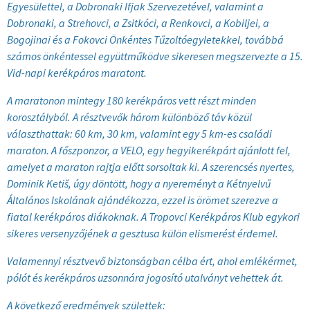
Egyesülettel, a Dobronaki Ifjak Szervezetével, valamint a
Dobronaki, a Strehovci, a Zsitkóci, a Renkovci, a Kobiljei, a
Bogojinai és a Fokovci Önkéntes Tűzoltóegyletekkel, továbbá
számos önkéntessel együttműködve sikeresen megszervezte a 15.
Vid-napi kerékpáros maratont.
A maratonon mintegy 180 kerékpáros vett részt minden
korosztályból. A résztvevők három különböző táv közül
választhattak: 60 km, 30 km, valamint egy 5 km-es családi
maraton. A főszponzor, a VELO, egy hegyikerékpárt ajánlott fel,
amelyet a maraton rajtja előtt sorsoltak ki. A szerencsés nyertes,
Dominik Ketiš, úgy döntött, hogy a nyereményt a Kétnyelvű
Általános Iskolának ajándékozza, ezzel is örömet szerezve a
fiatal kerékpáros diákoknak. A Tropovci Kerékpáros Klub egykori
sikeres versenyzőjének a gesztusa külön elismerést érdemel.
Valamennyi résztvevő biztonságban célba ért, ahol emlékérmet,
pólót és kerékpáros uzsonnára jogosító utalványt vehettek át.
A következő eredmények születtek: