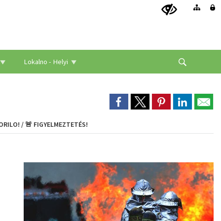
Lokalno - Helyi
RILO! / 🚨 FIGYELMEZTETÉS!