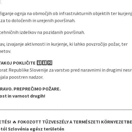
.
ižiganje ognja na območjih ob infrastrukturnih objektih ter kurjenj
 za to določenih in urejenih površinah.
ehničnih izdelkov na pozidanih površinah.
, izvajanje aktivnosti in kurjenje, ki lahko povzročijo požar, ter
metov.
KOJ POKLIČITE 1️⃣1️⃣2️⃣
ktorat Republike Slovenije za varstvo pred naravnimi in drugimi nes
jala poostren nadzor.
RAVO. PREPREČIMO POŽARE.
ost in varnost drugih!
________________________________________________________
ETÉS!
🔥
FOKOZOTT TŰZVESZÉLY A TERMÉSZETI KÖRNYEZETB
8-tól Szlovénia egész területén