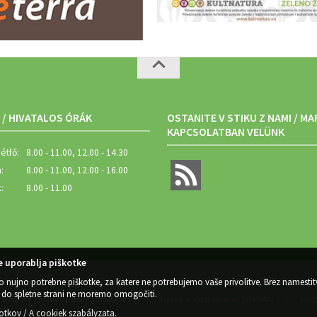
 / HIVATALOS ÓRÁK
OSTANITE V STIKU Z NAMI / M
KAPCSOLATBAN VELÜNK
étfő:
8.00 - 11.00, 12.00 - 14.30
:
8.00 - 11.00, 12.00 - 16.00
:
8.00 - 11.00
 uporablja piškotke
Zasnova, izvedba in vzdrževanje / Megtervezés, végrehajtás és karbantartás: Sigmateh d.o.o
o nujno potrebne piškotke, za katere ne potrebujemo vaše privolitve. Brez namestit
do spletne strani ne moremo omogočiti.
Center za varstvo osebnih podatkov
Izjava o dostopnosti (ZDSMA)
Poli
|
|
kotkov / A cookiek szabályzata
.