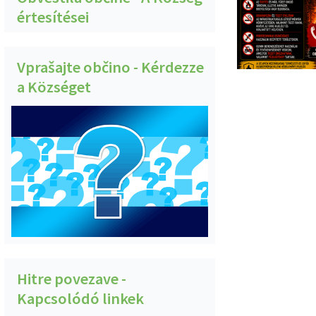
értesítései
Vprašajte občino - Kérdezze
a Községet
Hitre povezave -
Kapcsolódó linkek