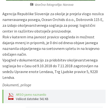
Vzorčna fotografija: Narava
Predpisi - Előírások
Agencija Republike Slovenije za okolje je prejela vlogo nosilca
Občinski časopis - Községi lap
nameravanega posega, Ocean Orchids d.o.o., Dobrovnik 115 E,
za izdajo okoljevarstvenega soglasja za poseg: logistični
Proračun - Költségvetés
center in razširitev obstoječe proizvodnje.
Rok v katerem ima javnost pravico vpogleda in možnost
dajanja mnenj in pripomb, je 0 dni od dneva objave javnega
Lokalne volitve
naznanila objavljenega na svetovnem spletu in na krajevno
običajen način.
Vpogled v dokumentacijo za pridobitev okoljevarstvenega
soglasja bo v času od 9.10.2018 do 7.11.2018 zagotovljen na
sedežu Upravne enote Lendava, Trg Ljudske pravice 5, 9220
Lendva.
Dokumenti, priloge
ARSO-javno naznanilo
Velikost datoteke: 541 KB