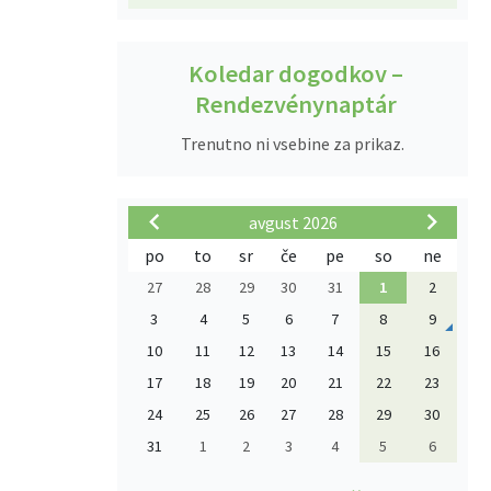
Koledar dogodkov –
Rendezvénynaptár
Trenutno ni vsebine za prikaz.
avgust 2026
po
to
sr
če
pe
so
ne
27
28
29
30
31
1
2
3
4
5
6
7
8
9
10
11
12
13
14
15
16
17
18
19
20
21
22
23
24
25
26
27
28
29
30
31
1
2
3
4
5
6