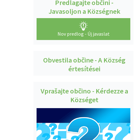
Predlagajte občini -
Javasoljon a Községnek
Nov predlog - Új javaslat
Obvestila občine - A Község
értesítései
Vprašajte občino - Kérdezze a
Községet