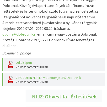
Dobronak Község évi sportesemények társfinanszírozási
feltételek és kritériumokról szóló folyamati rendeletét az
I.tárgyalásból nyilvános tárgyalásba 60 napi időtartamra.
A rendeletre vonatkozó javaslatokat a nyilvános tárgyalás
idejében 2019.07.01.-2019.08.29. írásban az
obcina@dobrovnik.si
email címre vagy postán a Dobronak
Község, Dobronak 297, 9223 Dobronak címre lehetséges
elküldeni.
Dokumenti, priloge
Odlok-šport
Velikost datoteke: 310 KB
2-POGOJI IN MERILA-vrednotenje LPŠ-Dobrovnik
Velikost datoteke: 606 KB
NIJZ: Obvestila - Értesítések