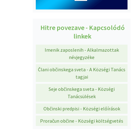
Hitre povezave - Kapcsolódó
linkek
Imenik zaposlenih - Alkalmazottak
névjegyzéke
Člani občinskega sveta - A Községi Tanács
tagjai
Seje občinskega sveta - Községi
Tanácsülések
Občinski predpisi - Községi előírások
Proračun občine - Községi költségvetés