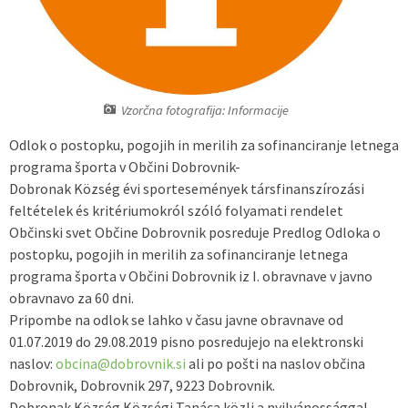
Predpisi - Előírások
Občinski časopis - Községi lap
Vzorčna fotografija: Informacije
Proračun - Költségvetés
Odlok o postopku, pogojih in merilih za sofinanciranje letnega
Lokalne volitve
programa športa v Občini Dobrovnik-
Dobronak Község évi sportesemények társfinanszírozási
feltételek és kritériumokról szóló folyamati rendelet
Občinski svet Občine Dobrovnik posreduje Predlog Odloka o
postopku, pogojih in merilih za sofinanciranje letnega
programa športa v Občini Dobrovnik iz I. obravnave v javno
obravnavo za 60 dni.
Pripombe na odlok se lahko v času javne obravnave od
01.07.2019 do 29.08.2019 pisno posredujejo na elektronski
naslov:
obcina@dobrovnik.si
ali po pošti na naslov občina
Dobrovnik, Dobrovnik 297, 9223 Dobrovnik.
Dobronak Község Községi Tanáca közli a nyilvánossággal