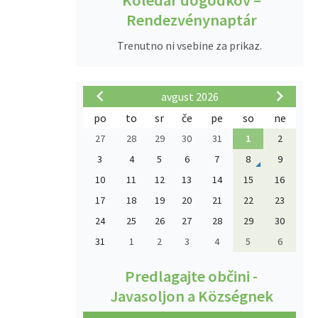
Koledar dogodkov –
Rendezvénynaptár
Trenutno ni vsebine za prikaz.
avgust 2026
po
to
sr
če
pe
so
ne
27
28
29
30
31
1
2
3
4
5
6
7
8
9
10
11
12
13
14
15
16
17
18
19
20
21
22
23
24
25
26
27
28
29
30
31
1
2
3
4
5
6
Predlagajte občini -
Javasoljon a Községnek