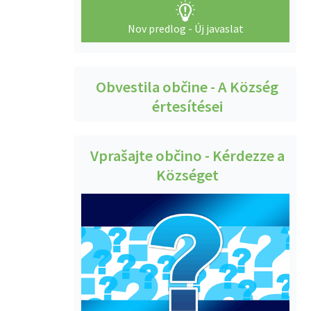
Nov predlog - Új javaslat
Obvestila občine - A Község
értesítései
Vprašajte občino - Kérdezze a
Községet