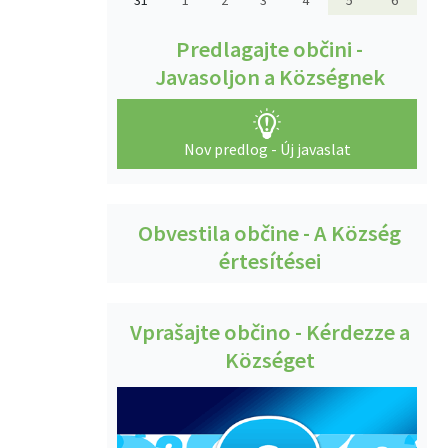
31
1
2
3
4
5
6
Predlagajte občini -
Javasoljon a Községnek
Nov predlog - Új javaslat
Obvestila občine - A Község
értesítései
Vprašajte občino - Kérdezze a
Községet