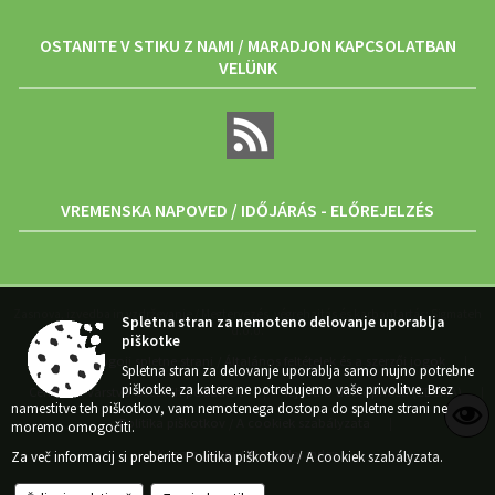
OSTANITE V STIKU Z NAMI / MARADJON KAPCSOLATBAN
VELÜNK
VREMENSKA NAPOVED / IDŐJÁRÁS - ELŐREJELZÉS
Zasnova, izvedba in vzdrževanje / Megtervezés, végrehajtás és karbantartás: Sigmateh
Spletna stran za nemoteno delovanje uporablja
d.o.o.
piškotke
Splošni pogoji spletne strani / Általános feltételek és a szerzői jogok
|
Spletna stran za delovanje uporablja samo nujno potrebne
piškotke, za katere ne potrebujemo vaše privolitve. Brez
Center za varstvo osebnih podatkov
Izjava o dostopnosti (ZDSMA)
|
|
namestitve teh piškotkov, vam nemotenega dostopa do spletne strani ne
Politika piškotkov / A cookiek szabályzata
moremo omogočiti.
|
Za več informacij si preberite
Politika piškotkov / A cookiek szabályzata
.
Kazalo strani / Weboldal index