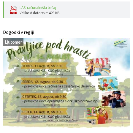
LAS-računalniški tečaj
Velikost datoteke: 428 KB
Dogodki v regiji
Ljutomer