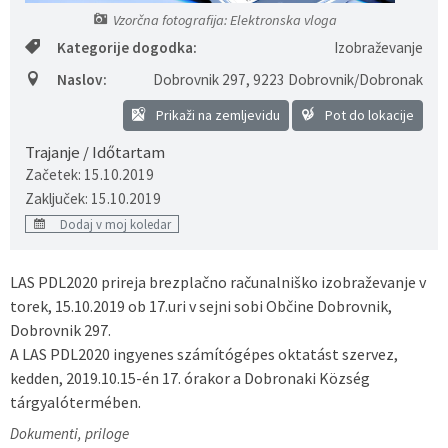
Vzorčna fotografija: Elektronska vloga
Predpisi - Előírások
Kategorije dogodka:
Izobraževanje
Občinski časopis - Községi lap
Naslov:
Dobrovnik 297
,
9223 Dobrovnik/Dobronak
Prikaži na zemljevidu
Pot do lokacije
Proračun - Költségvetés
Trajanje / Időtartam
Začetek: 15.10.2019
Lokalne volitve
Zaključek: 15.10.2019
Dodaj v moj koledar
LAS PDL2020 prireja brezplačno računalniško izobraževanje v
torek, 15.10.2019 ob 17.uri v sejni sobi Občine Dobrovnik,
Dobrovnik 297.
A LAS PDL2020 ingyenes számítógépes oktatást szervez,
kedden, 2019.10.15-én 17. órakor a Dobronaki Község
tárgyalótermében.
Dokumenti, priloge