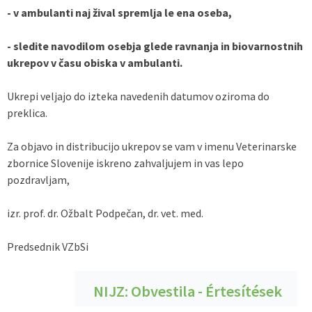
- v ambulanti naj žival spremlja le ena oseba,
- sledite navodilom osebja glede ravnanja in biovarnostnih
ukrepov v času obiska v ambulanti.
Ukrepi veljajo do izteka navedenih datumov oziroma do
preklica.
Za objavo in distribucijo ukrepov se vam v imenu Veterinarske
zbornice Slovenije iskreno zahvaljujem in vas lepo
pozdravljam,
izr. prof. dr. Ožbalt Podpečan, dr. vet. med.
Predsednik VZbSi
NIJZ: Obvestila - Értesítések