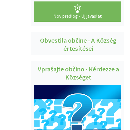
Nov predlog - Új javaslat
Obvestila občine - A Község
értesítései
Vprašajte občino - Kérdezze a
Községet