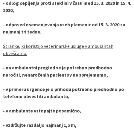
- odlog cepljenja proti steklini v času med 15. 3. 2020 in 15. 4.
2020,
- odpoved osemenjevanja vseh plemenic od 15. 3. 2020 za
najmanj tri tedne.
Stranke, ki koristijo veterinarske usluge v ambulantah
obveščamo:
- na ambulantni pregled se je potrebno predhodno
naročiti, nenaročenih pacientov ne sprejemamo,
- v primeru urgence je o prihodu potrebno predhodno po
telefonu obvestiti ambulanto,
- v ambulante vstopajte posamično,
- vzdržujte razdaljo najmanj 1,5 m,