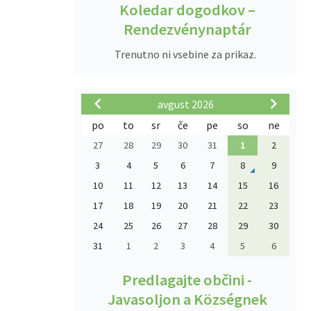
Koledar dogodkov –
Rendezvénynaptár
Trenutno ni vsebine za prikaz.
avgust 2026
po
to
sr
če
pe
so
ne
27
28
29
30
31
1
2
3
4
5
6
7
8
9
10
11
12
13
14
15
16
17
18
19
20
21
22
23
24
25
26
27
28
29
30
31
1
2
3
4
5
6
Predlagajte občini -
Javasoljon a Községnek