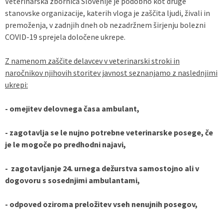
Veterinarska zbornica Slovenije je podobno kot druge
stanovske organizacije, katerih vloga je zaščita ljudi, živali in
Predpisi - Előírások
premoženja, v zadnjih dneh ob nezadržnem širjenju bolezni
COVID-19 sprejela določene ukrepe.
Občinski časopis - Községi lap
Z namenom zaščite delavcev v veterinarski stroki in
Proračun - Költségvetés
naročnikov njihovih storitev javnost seznanjamo z naslednjimi
ukrepi:
Lokalne volitve
- omejitev delovnega časa ambulant,
- zagotavlja se le nujno potrebne veterinarske posege, če
je le mogoče po predhodni najavi,
- zagotavljanje 24. urnega dežurstva samostojno ali v
dogovoru s sosednjimi ambulantami,
- odpoved oziroma preložitev vseh nenujnih posegov,