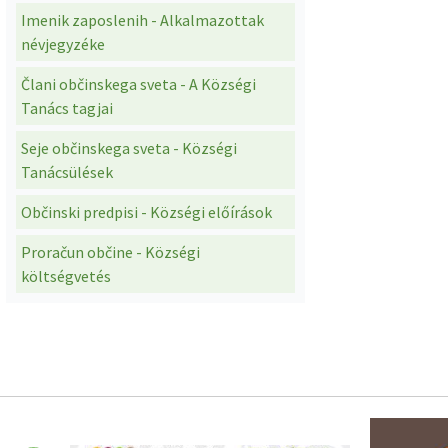
Imenik zaposlenih - Alkalmazottak
névjegyzéke
Člani občinskega sveta - A Községi
Tanács tagjai
Seje občinskega sveta - Községi
Tanácsülések
Občinski predpisi - Községi előírások
Proračun občine - Községi
költségvetés