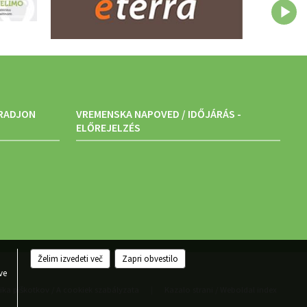
ARADJON
VREMENSKA NAPOVED / IDŐJÁRÁS -
ELŐREJELZÉS
Želim izvedeti več
Zapri obvestilo
.
ve
tika piškotkov / A cookiek szabályzata
Kazalo strani / Weboldal index
|