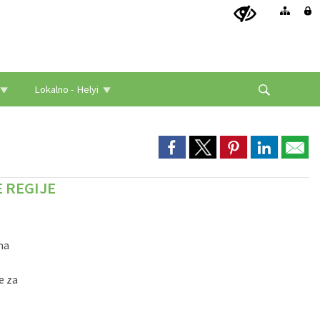
Lokalno - Helyi
 REGIJE
ma
e za