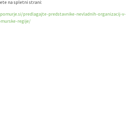
ete na spletni strani:
-pomurje.si/predlagajte-predstavnike-nevladnih-organizacij-v-
omurske-regije/