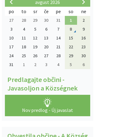
avgust 2026
po
to
sr
če
pe
so
ne
27
28
29
30
31
1
2
3
4
5
6
7
8
9
10
11
12
13
14
15
16
17
18
19
20
21
22
23
24
25
26
27
28
29
30
31
1
2
3
4
5
6
Predlagajte občini -
Javasoljon a Községnek
Nov predlog - Új javaslat
Obvestila občine - A Község