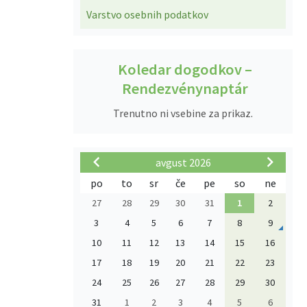
Varstvo osebnih podatkov
Koledar dogodkov –
Rendezvénynaptár
Trenutno ni vsebine za prikaz.
avgust 2026
po
to
sr
če
pe
so
ne
27
28
29
30
31
1
2
3
4
5
6
7
8
9
10
11
12
13
14
15
16
17
18
19
20
21
22
23
24
25
26
27
28
29
30
31
1
2
3
4
5
6