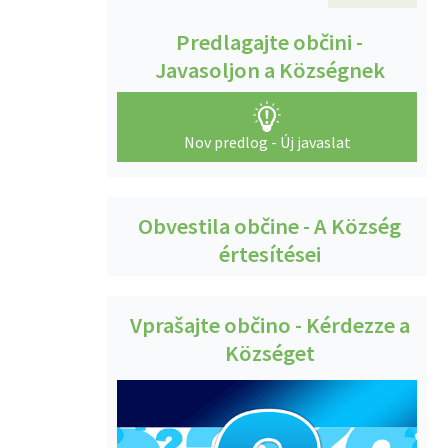
Predlagajte občini -
Javasoljon a Községnek
Nov predlog - Új javaslat
Obvestila občine - A Község
értesítései
Vprašajte občino - Kérdezze a
Községet