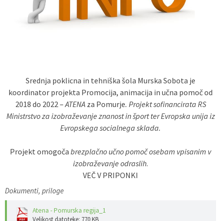
Predpisi - Előírások
Občinski časopis - Községi lap
Proračun - Költségvetés
Srednja poklicna in tehniška šola Murska Sobota je
Lokalne volitve
koordinator projekta Promocija, animacija in učna pomoč od
2018 do 2022 –
ATENA
za Pomurje
. Projekt sofinancirata RS
Ministrstvo za izobraževanje znanost in šport ter Evropska unija iz
Evropskega socialnega sklada.
Projekt omogoča
brezplačno učno pomoč osebam vpisanim v
izobraževanje odraslih
.
VEČ V PRIPONKI
Dokumenti, priloge
Atena - Pomurska regija_1
Velikost datoteke: 770 KB