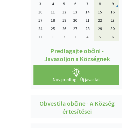
3
4
5
6
7
8
9
10
11
12
13
14
15
16
17
18
19
20
21
22
23
24
25
26
27
28
29
30
31
1
2
3
4
5
6
Predlagajte občini -
Javasoljon a Községnek
Nov predlog - Új javaslat
Obvestila občine - A Község
értesítései