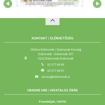
KONTAKT / ELÉRHETŐSÉG
Občina Dobrovnik / Dobronak Község
Dobrovnik - Dobronak 297
9223 Dobrovnik/Dobronak
02 577 68 80
02 577 68 87
obcina@dobrovnik.si
URADNE URE / HIVATALOS ÓRÁK
Ponedeljek / Hétfő: