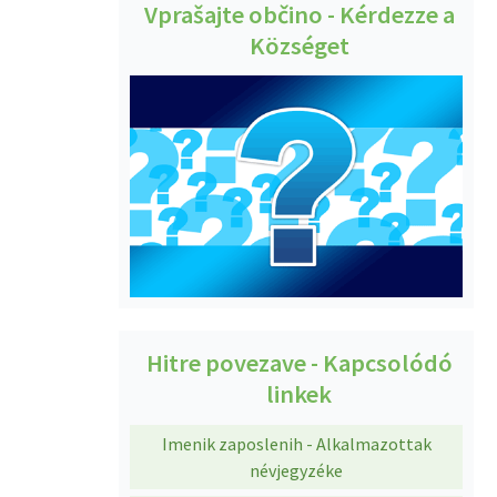
Vprašajte občino - Kérdezze a
Községet
Hitre povezave - Kapcsolódó
linkek
Imenik zaposlenih - Alkalmazottak
névjegyzéke