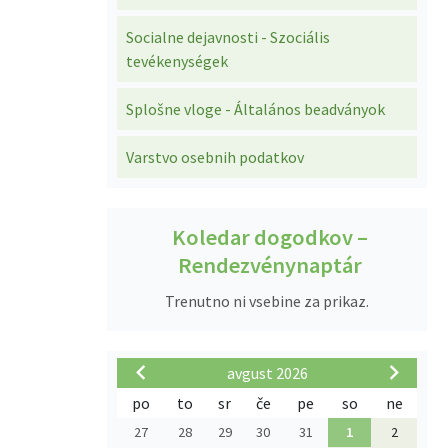
Socialne dejavnosti - Szociális
tevékenységek
Splošne vloge - Általános beadványok
Varstvo osebnih podatkov
Koledar dogodkov –
Rendezvénynaptár
Trenutno ni vsebine za prikaz.
avgust 2026
po
to
sr
če
pe
so
ne
27
28
29
30
31
1
2