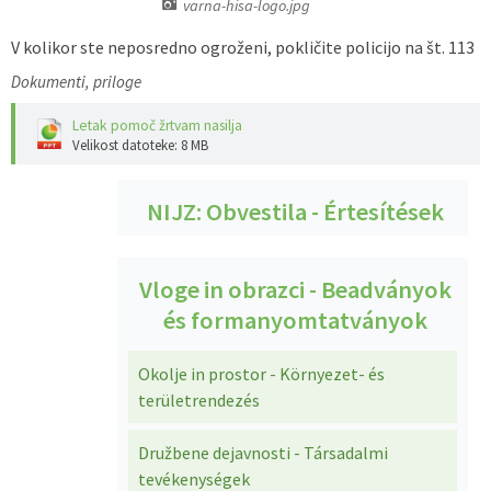
varna-hisa-logo.jpg
Predpisi - Előírások
V kolikor ste neposredno ogroženi, pokličite policijo na št. 113
Dokumenti, priloge
Občinski časopis - Községi lap
Letak pomoč žrtvam nasilja
Proračun - Költségvetés
Velikost datoteke: 8 MB
Lokalne volitve
NIJZ: Obvestila - Értesítések
Vloge in obrazci - Beadványok
és formanyomtatványok
Okolje in prostor - Környezet- és
területrendezés
Družbene dejavnosti - Társadalmi
tevékenységek