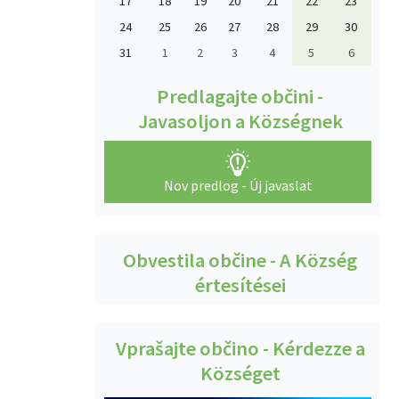
17
18
19
20
21
22
23
24
25
26
27
28
29
30
31
1
2
3
4
5
6
Predlagajte občini -
Javasoljon a Községnek
Nov predlog - Új javaslat
Obvestila občine - A Község
értesítései
Vprašajte občino - Kérdezze a
Községet