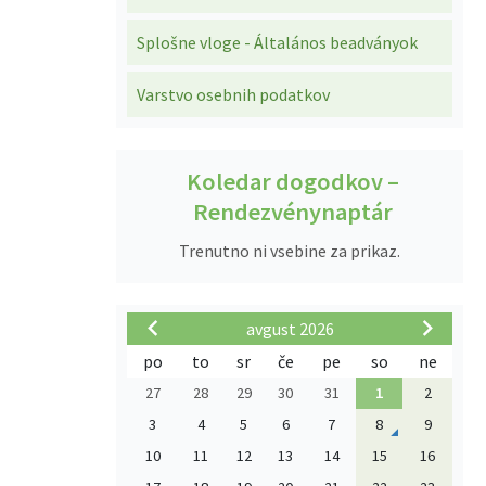
Splošne vloge - Általános beadványok
Varstvo osebnih podatkov
Koledar dogodkov –
Rendezvénynaptár
Trenutno ni vsebine za prikaz.
avgust 2026
po
to
sr
če
pe
so
ne
27
28
29
30
31
1
2
3
4
5
6
7
8
9
10
11
12
13
14
15
16