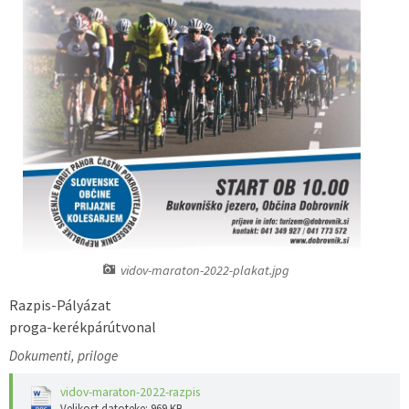
Predpisi - Előírások
Občinski časopis - Községi lap
Proračun - Költségvetés
Lokalne volitve
vidov-maraton-2022-plakat.jpg
Razpis-Pályázat
proga-kerékpárútvonal
Dokumenti, priloge
vidov-maraton-2022-razpis
Velikost datoteke: 969 KB