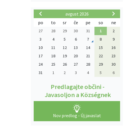
avgust 2026
po
to
sr
če
pe
so
ne
27
28
29
30
31
1
2
3
4
5
6
7
8
9
10
11
12
13
14
15
16
17
18
19
20
21
22
23
24
25
26
27
28
29
30
31
1
2
3
4
5
6
Predlagajte občini -
Javasoljon a Községnek
Nov predlog - Új javaslat