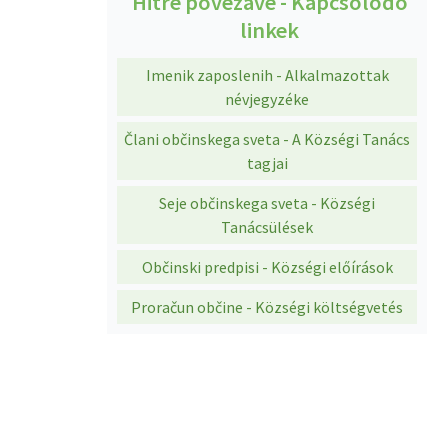
Hitre povezave - Kapcsolódó
linkek
Imenik zaposlenih - Alkalmazottak
névjegyzéke
Člani občinskega sveta - A Községi Tanács
tagjai
Seje občinskega sveta - Községi
Tanácsülések
Občinski predpisi - Községi előírások
Proračun občine - Községi költségvetés