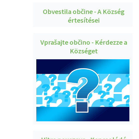
Obvestila občine - A Község
értesítései
Vprašajte občino - Kérdezze a
Községet