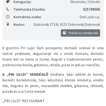
Kategorija:
Slovenska / Szlovén
Predpisi - Előírások
Telefonska številka:
025799006
Kontaktna oseba:
Emil Laslo s.p.
Občinski časopis - Községi lap
Naslov:
Dobrovnik 273/A
,
9223 Dobrovnik/Dobronak
Proračun - Költségvetés
Prikaži na zemljevidu
Lokalne volitve
V gostilni Pri Lujzi Vam ponujamo: domače sokove in vina
lastne pridelave, degustacije vin v vinski fontani, domačo
hrano kot so meso iz tünke, bograč s tradicionalnimi pereci,
prekmurska kosila, gibanico, retaše, pizze in jedi po naročilu.
A „PRI LUJZI” VENDÉGLŐ
kínálata: házi üdítők és borok,
borkúti borkóstolás, házi készítésű ételek kínálata, vindős
hús, bogrács és perec, muravidéki ebédek, gibanica, rétesek,
pizzák és a la Carte menük.
„PRI LUJZI” RESTAURANT