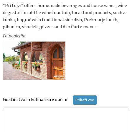
“Pri Lujzi” offers: homemade beverages and house wines, wine
degustation at the wine fountain, local food products, such as
tünka, bograč with traditional side dish, Prekmurje lunch,
gibanica, strudels, pizzas and A la Carte menus.
Fotogalerija
Gostinstvo in kulinarika v občini
Prikaži vse