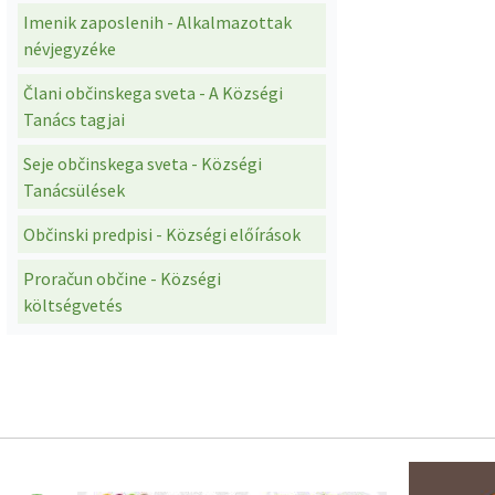
Imenik zaposlenih - Alkalmazottak
névjegyzéke
Člani občinskega sveta - A Községi
Tanács tagjai
Seje občinskega sveta - Községi
Tanácsülések
Občinski predpisi - Községi előírások
Proračun občine - Községi
költségvetés