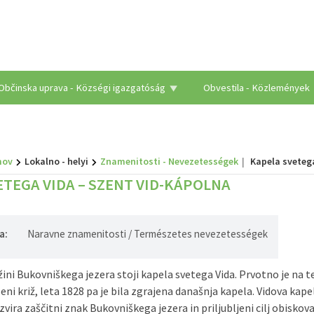
Občinska uprava - Községi igazgatóság
Obvestila - Közlemények
ov
Lokalno - helyi
Znamenitosti - Nevezetességek
Kapela sveteg
ETEGA VIDA – SZENT VID-KÁPOLNA
a:
Naravne znamenitosti / Természetes nevezetességek
žini Bukovniškega jezera stoji kapela svetega Vida. Prvotno je na 
eni križ, leta 1828 pa je bila zgrajena današnja kapela. Vidova kapel
vira zaščitni znak Bukovniškega jezera in priljubljeni cilj obiskova