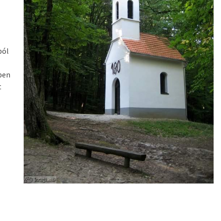
ból
ben
t