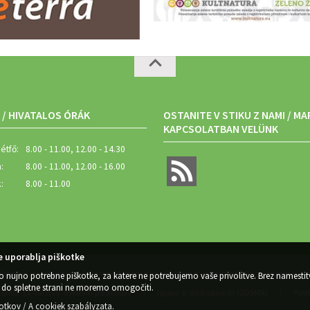
 / HIVATALOS ÓRÁK
OSTANITE V STIKU Z NAMI / M
KAPCSOLATBAN VELÜNK
étfő:
8.00 - 11.00, 12.00 - 14.30
:
8.00 - 11.00, 12.00 - 16.00
:
8.00 - 11.00
 uporablja piškotke
Zasnova, izvedba in vzdrževanje / Megtervezés, végrehajtás és karbantartás: Sigmateh d.o.o
o nujno potrebne piškotke, za katere ne potrebujemo vaše privolitve. Brez namestit
do spletne strani ne moremo omogočiti.
Center za varstvo osebnih podatkov
Izjava o dostopnosti (ZDSMA)
Poli
|
|
kotkov / A cookiek szabályzata
.