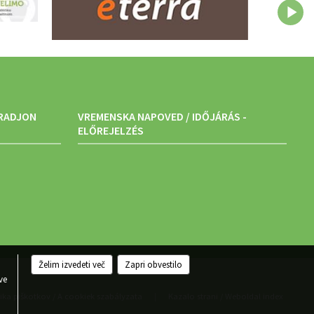
ARADJON
VREMENSKA NAPOVED / IDŐJÁRÁS -
ELŐREJELZÉS
Želim izvedeti več
Zapri obvestilo
.
ve
tika piškotkov / A cookiek szabályzata
Kazalo strani / Weboldal index
|