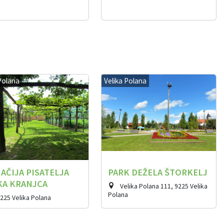
Polana
Velika Polana
AČIJA PISATELJA
PARK DEŽELA ŠTORKELJ
KA KRANJCA
Velika Polana 111, 9225 Velika
Polana
9225 Velika Polana