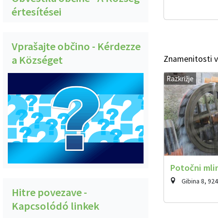
értesítései
Vprašajte občino - Kérdezze
a Községet
Znamenitosti v 
Razkrižje
Potočni mlin
Gibina 8, 92
Hitre povezave -
Kapcsolódó linkek