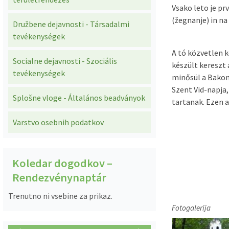
Vsako leto je prv
Predpisi - Előírások
(žegnanje) in na 
Družbene dejavnosti - Társadalmi
tevékenységek
Občinski časopis - Községi lap
A tó közvetlen k
Socialne dejavnosti - Szociális
készült kereszt 
Proračun - Költségvetés
tevékenységek
minősül a Bakona
Szent Vid-napja,
Lokalne volitve
Splošne vloge - Általános beadványok
tartanak. Ezen a
Varstvo osebnih podatkov
Koledar dogodkov –
Rendezvénynaptár
Trenutno ni vsebine za prikaz.
Fotogalerija