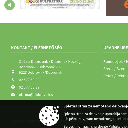
KONTAKT / ELÉRHETŐSÉG
URADNE URE
Občina Dobrovnik / Dobronak Község
Ponedeljek / H
Dobrovnik - Dobronak 297
Sreda / Szerda
9223 Dobrovnik/Dobronak
Petek / Péntek
02 577 68 80
02 577 68 87
obcina@dobrovnik.si
Spletna stran za nemoteno delovanje
Spletna stran za delovanje uporablja sam
teh piškotkov, vam nemotenega dostopa 
Splošni pogoji spletne strani / Általános feltételek és a szerzői jogok
|
Za več informacij si preberite
Politika piš