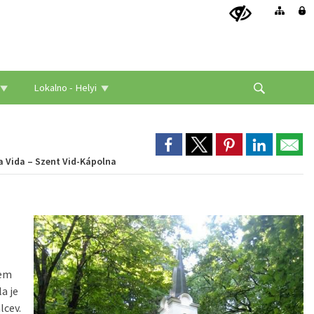
Lokalno - Helyi
a Vida – Szent Vid-Kápolna
tem
a je
lcev.