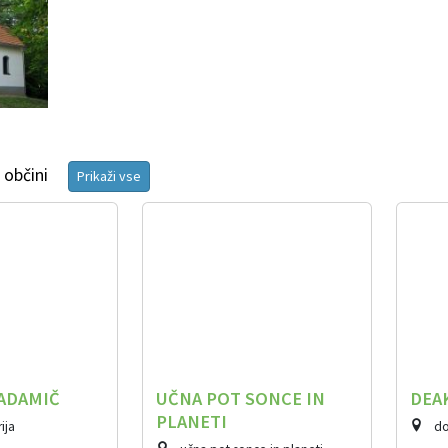
 občini
Prikaži vse
 ADAMIČ
UČNA POT SONCE IN
DEA
PLANETI
ija
do