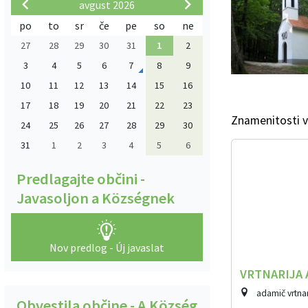
avgust 2026
po
to
sr
če
pe
so
ne
27
28
29
30
31
1
2
3
4
5
6
7
8
9
10
11
12
13
14
15
16
17
18
19
20
21
22
23
Znamenitosti v
24
25
26
27
28
29
30
31
1
2
3
4
5
6
Predlagajte občini -
Javasoljon a Községnek
Nov predlog - Új javaslat
VRTNARIJA
adamič vrtnar
Obvestila občine - A Község