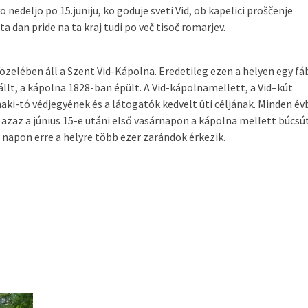
o nedeljo po 15.juniju, ko goduje sveti Vid, ob kapelici proščenje
ta dan pride na ta kraj tudi po več tisoč romarjev.
özelében áll a Szent Vid-Kápolna. Eredetileg ezen a helyen egy fá
állt, a kápolna 1828-ban épült. A Vid-kápolnamellett, a Vid–kút
ki-tó védjegyének és a látogatók kedvelt úti céljának. Minden év
 azaz a június 15-e utáni első vasárnapon a kápolna mellett búcsú
 napon erre a helyre több ezer zarándok érkezik.