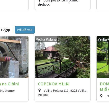
učna pot sonce in planeti
strehovci
regiji
Prikaži vse
Velika Polana
Velika 
 na Gibini
COPEKOV MLIN
DOM
MIŠ
40 Ljutomer
Velika Polana 111, 9225 Velika
Polana
, 