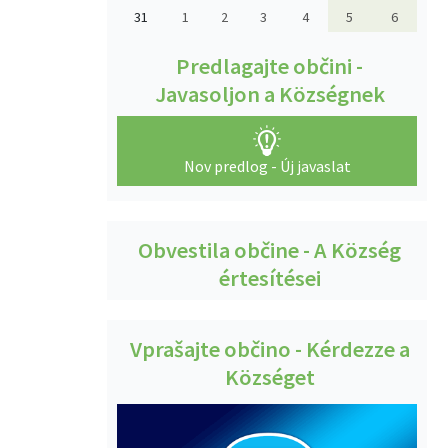
31
1
2
3
4
5
6
Predlagajte občini -
Javasoljon a Községnek
Nov predlog - Új javaslat
Obvestila občine - A Község
értesítései
Vprašajte občino - Kérdezze a
Községet