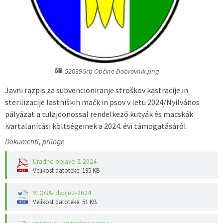
Predpisi - Előírások
Občinski časopis - Községi lap
Proračun - Költségvetés
52039Grb Občine Dobrovnik.png
Lokalne volitve
Javni razpis za subvencioniranje stroškov kastracije in
sterilizacije lastniških mačk in psov v letu 2024/Nyilvános
pályázat a tulajdonossal rendelkező kutyák és macskák
ivartalanítási költségeinek a 2024. évi támogatásáról
Dokumenti, priloge
Uradne objave-2-2024
Velikost datoteke: 195 KB
VLOGA- dvojez-2024
Velikost datoteke: 51 KB