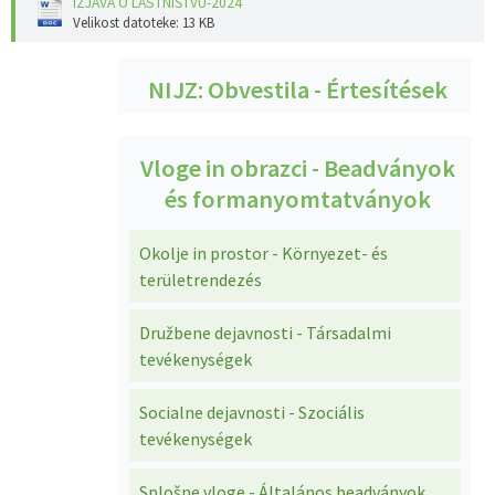
IZJAVA O LASTNIŠTVU-2024
Velikost datoteke: 13 KB
NIJZ: Obvestila - Értesítések
Vloge in obrazci - Beadványok
és formanyomtatványok
Okolje in prostor - Környezet- és
területrendezés
Družbene dejavnosti - Társadalmi
tevékenységek
Socialne dejavnosti - Szociális
tevékenységek
Splošne vloge - Általános beadványok