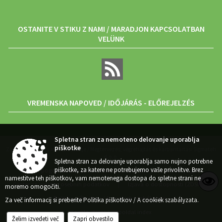
OSTANITE V STIKU Z NAMI / MARADJON KAPCSOLATBAN
VELÜNK
VREMENSKA NAPOVED / IDŐJÁRÁS - ELŐREJELZÉS
Spletna stran za nemoteno delovanje uporablja
piškotke
Zasnova, izvedba in vzdrževanje / Megtervezés, végrehajtás és karbantartás: Sigmateh
d.o.o.
Spletna stran za delovanje uporablja samo nujno potrebne
piškotke, za katere ne potrebujemo vaše privolitve. Brez
Splošni pogoji spletne strani / Általános feltételek és a szerzői jogok
|
namestitve teh piškotkov, vam nemotenega dostopa do spletne strani ne
Center za varstvo osebnih podatkov
Izjava o dostopnosti (ZDSMA)
|
|
moremo omogočiti.
Politika piškotkov / A cookiek szabályzata
|
Za več informacij si preberite
Politika piškotkov / A cookiek szabályzata
.
Kazalo strani / Weboldal index
Želim izvedeti več
Zapri obvestilo