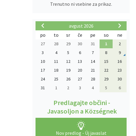
Trenutno ni vsebine za prikaz.
avgust 2026
po
to
sr
če
pe
so
ne
27
28
29
30
31
1
2
3
4
5
6
7
8
9
10
11
12
13
14
15
16
17
18
19
20
21
22
23
24
25
26
27
28
29
30
31
1
2
3
4
5
6
Predlagajte občini -
Javasoljon a Községnek
Nov predlog - Új javaslat