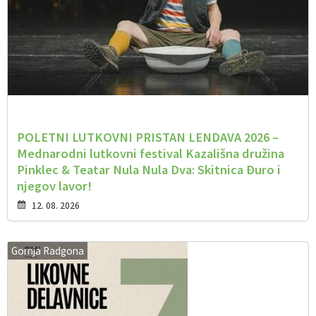
POLETNI LUTKOVNI PRISTAN LENDAVA 2026 –
Mednarodni lutkovni festival Kazališna družina
Pinklec & Teatar Nula Nula Dva: Skitnica Đuro i
njegov lavor!
12. 08. 2026
Gornja Radgona