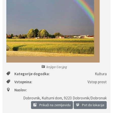
Predpisi - Előírások
Občinski časopis - Községi lap
Proračun - Költségvetés
Lokalne volitve
knjiga Car.jpg
Kategorije dogodka:
Kultura
Vstopnina:
Vstop prost
Naslov:
Dobrovnik, Kulturni dom
,
9223 Dobrovnik/Dobronak
Prikaži na zemljevidu
Pot do lokacije