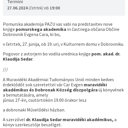
Termini
27.06.2024
(četrtek)
ob
19:00
Pomurska akademija PAZU vas vabi na predstavitev nove
knjige
pomurskega akademika
in častnega občana Občine
Dobrovnik Evgena Cara, ki bo,
v četrtek, 27. junija, ob 19. uri, v Kulturnem domu v Dobrovniku.
Pogovor z avtorjem bo vodila urednica knjige
pom. akad. dr.
Klaudija Sedar
.
///
A Muravidéki Akadémiai Tudományos Unió minden kedves
érdeklődőt sok szeretettel vár Car Evgen
muravidéki
akadémikus és Dobronak Község díszpolgára
új könyvének
a bemutatására, amely
június 27-én, csütörtökön 19.00 órakor lesz
a dobronaki Művelődési házban.
A szerzővel
dr. Klaudija Sedar muravidéki akadémikus,
a
könyv szerkesztője beszélget.