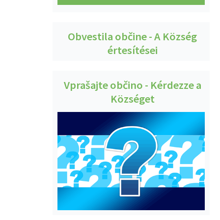
Obvestila občine - A Község
értesítései
Vprašajte občino - Kérdezze a
Községet