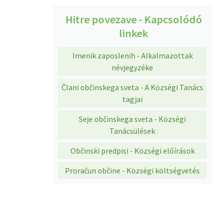
Hitre povezave - Kapcsolódó
linkek
Imenik zaposlenih - Alkalmazottak
névjegyzéke
Člani občinskega sveta - A Községi Tanács
tagjai
Seje občinskega sveta - Községi
Tanácsülések
Občinski predpisi - Községi előírások
Proračun občine - Községi költségvetés